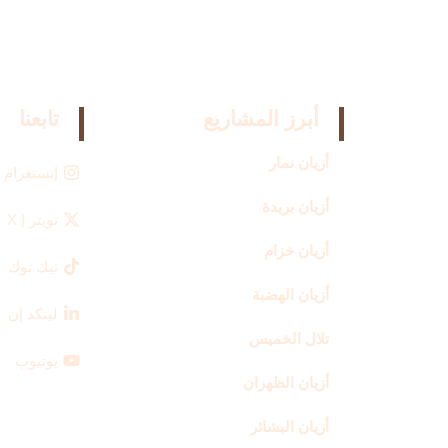
أبرز المشاريع
تابعنا
أزيان نمار
إنستغرام
أزيان بريدة
تويتر | X
أزيان خزام
تيك توك
أزيان الهضبة
لينكد إن
تلال الخميس
يوتيوب
أزيان الظهران
أزيان البشائر